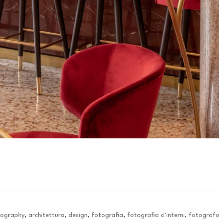
tography
,
architettura
,
design
,
fotografia
,
fotografia d'interni
,
fotograf